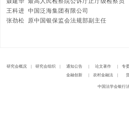
聂建华 最高人民检察院公诉厅正厅级检察员
王科进 中国泛海集团有限公司
张劲松 原中国银保监会法规部副主任
研究会概况
|
研究会组织
|
通知公告
|
论文著作
|
专
金融创新
|
农村金融法
|
中国法学会银行法学